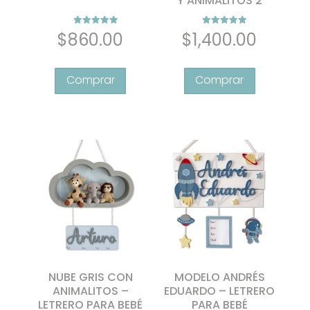
Y ANIMALITOS 2
Valorado con
Valorado con
$
860.00
$
1,400.00
5.00
5.00
de 5
de 5
NUBE GRIS CON
MODELO ANDRÉS
ANIMALITOS –
EDUARDO – LETRERO
LETRERO PARA BEBÉ
PARA BEBÉ