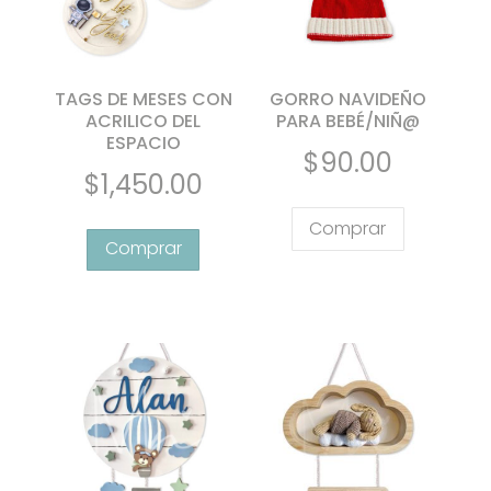
en
la
página
de
TAGS DE MESES CON
GORRO NAVIDEÑO
producto
ACRILICO DEL
PARA BEBÉ/NIÑ@
ESPACIO
$
90.00
$
1,450.00