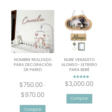
hasta
hasta
variantes.
variantes.
$2,150.00
$1,950.00
Las
Las
opciones
opciones
se
se
pueden
pueden
elegir
elegir
en
en
la
la
página
página
de
de
NOMBRE REALZADO
NUBE VENADITO
producto
producto
PARA DECORACIÓN
ALONSO- LETRERO
DE PARED
PARA BEBÉ
Valorado con
$
3,000.00
$
750.00
5.00
-
de 5
Rango
$
970.00
de
Este
precios:
producto
desde