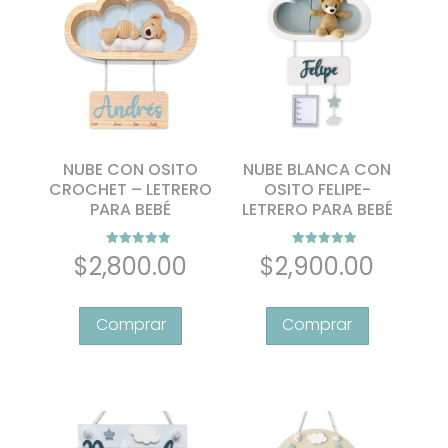
se
pueden
elegir
en
la
página
de
NUBE CON OSITO
NUBE BLANCA CON
producto
CROCHET – LETRERO
OSITO FELIPE-
PARA BEBÉ
LETRERO PARA BEBÉ
Valorado con
Valorado con
$
2,800.00
$
2,900.00
5.00
5.00
de 5
de 5