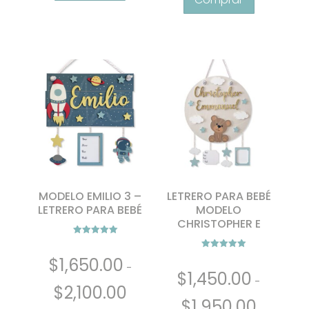
MODELO EMILIO 3 –
LETRERO PARA BEBÉ
LETRERO PARA BEBÉ
MODELO
CHRISTOPHER E
Valorado con
5.00
Valorado con
de 5
$
1,650.00
5.00
-
de 5
$
1,450.00
-
Rango
$
2,100.00
Rango
de
$
1,950.00