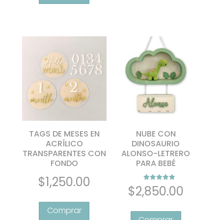
tiene
$1,600.00
múltiples
hasta
variantes.
$2,050.00
Las
opciones
se
pueden
elegir
en
la
página
de
TAGS DE MESES EN
NUBE CON
producto
ACRÍLICO
DINOSAURIO
TRANSPARENTES CON
ALONSO-LETRERO
FONDO
PARA BEBÉ
$
1,250.00
Valorado con
$
2,850.00
5.00
de 5