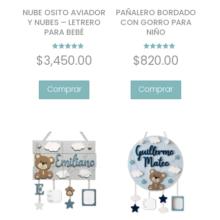
NUBE OSITO AVIADOR
PAÑALERO BORDADO
Y NUBES – LETRERO
CON GORRO PARA
PARA BEBÉ
NIÑO
Valorado con
Valorado con
$
3,450.00
$
820.00
5.00
5.00
de 5
de 5