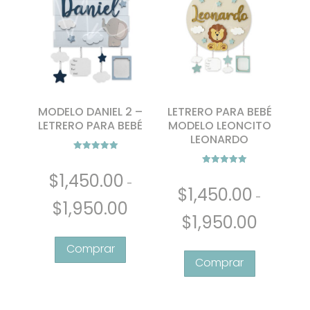
MODELO DANIEL 2 –
LETRERO PARA BEBÉ
LETRERO PARA BEBÉ
MODELO LEONCITO
LEONARDO
Valorado con
5.00
Valorado con
de 5
$
1,450.00
5.00
-
de 5
$
1,450.00
-
Rango
$
1,950.00
Rango
de
$
1,950.00
Este
de
precios:
Este
producto
precios:
desde
producto
tiene
desde
$1,450.00
tiene
múltiples
$1,450.00
hasta
múltiples
variantes.
hasta
$1,950.00
variantes.
Las