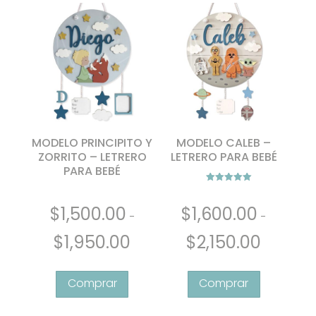
Las
opciones
se
pueden
elegir
en
la
página
de
MODELO PRINCIPITO Y
MODELO CALEB –
producto
ZORRITO – LETRERO
LETRERO PARA BEBÉ
PARA BEBÉ
Valorado con
5.00
de 5
$
1,600.00
$
1,500.00
-
-
Rango
Rango
$
2,150.00
$
1,950.00
de
de
Este
Este
precios:
precios:
producto
producto
desde
desde
tiene
tiene
$1,600.00
$1,500.00
múltiples
múltiples