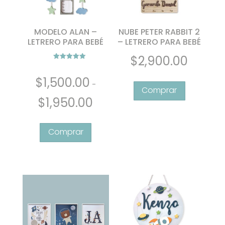
MODELO ALAN –
NUBE PETER RABBIT 2
LETRERO PARA BEBÉ
– LETRERO PARA BEBÉ
$
2,900.00
Valorado con
5.00
de 5
$
1,500.00
-
Rango
$
1,950.00
de
Este
precios:
producto
desde
tiene
$1,500.00
múltiples
hasta
variantes.
$1,950.00
Las
opciones
se
pueden
elegir