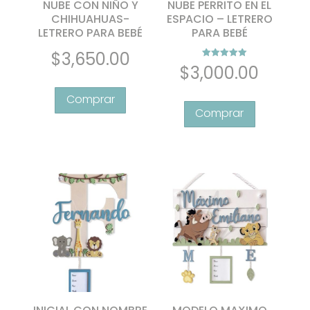
NUBE CON NIÑO Y
NUBE PERRITO EN EL
producto
CHIHUAHUAS-
ESPACIO – LETRERO
LETRERO PARA BEBÉ
PARA BEBÉ
$
3,650.00
Valorado con
$
3,000.00
5.00
de 5