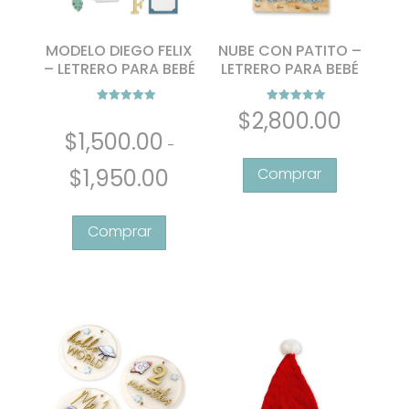
página
de
MODELO DIEGO FELIX
NUBE CON PATITO –
producto
– LETRERO PARA BEBÉ
LETRERO PARA BEBÉ
Valorado con
Valorado con
$
2,800.00
5.00
5.00
de 5
de 5
$
1,500.00
-
Rango
$
1,950.00
de
Este
precios:
producto
desde
tiene
$1,500.00
múltiples
hasta
variantes.
$1,950.00
Las
opciones
se
pueden
elegir