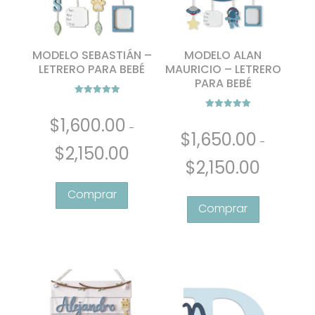
MODELO SEBASTIÁN –
MODELO ALAN
LETRERO PARA BEBÉ
MAURICIO – LETRERO
PARA BEBÉ
Valorado con
5.00
Valorado con
de 5
$
1,600.00
4.67
-
de 5
$
1,650.00
-
Rango
$
2,150.00
Rango
de
$
2,150.00
Este
de
precios:
Este
producto
precios:
desde
producto
tiene
desde
$1,600.00
tiene
múltiples
$1,650.00
hasta
múltiples
variantes.
hasta
$2,150.00
variantes.
Las
$2,150.00
Las
opciones
opciones
se
se
pueden