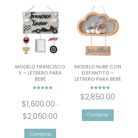
$1,950.00
Las
opciones
opciones
se
se
pueden
pueden
elegir
elegir
en
en
la
la
página
página
de
de
producto
MODELO FRANCISCO
MODELO NUBE CON
producto
X – LETRERO PARA
ELEFANTITO –
BEBÉ
LETRERO PARA BEBÉ
Valorado con
Valorado con
$
2,850.00
5.00
5.00
de 5
de 5
$
1,600.00
-
Rango
$
2,050.00
de
Este
precios:
producto
desde