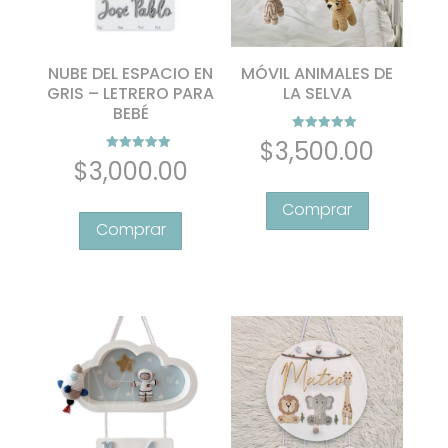
la
página
página
de
de
producto
NUBE DEL ESPACIO EN
MÓVIL ANIMALES DE
producto
GRIS – LETRERO PARA
LA SELVA
BEBÉ
Valorado con
$
3,500.00
5.00
Valorado con
$
3,000.00
de 5
5.00
de 5