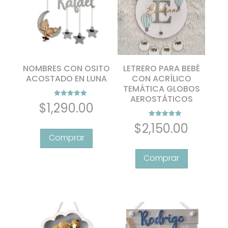
pueden
pueden
elegir
elegir
en
en
la
la
página
página
de
de
NOMBRES CON OSITO
LETRERO PARA BEBÉ
producto
producto
ACOSTADO EN LUNA
CON ACRÍLICO
TEMÁTICA GLOBOS
AEROSTÁTICOS
Valorado con
$
1,290.00
5.00
de 5
Valorado con
$
2,150.00
5.00
de 5