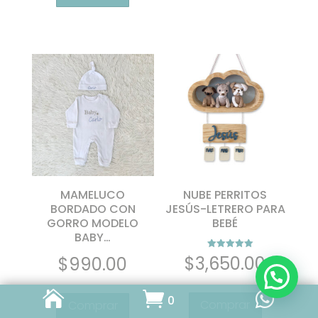
tiene
$750.00
múltiples
hasta
variantes.
$970.00
Las
opciones
se
pueden
elegir
en
la
página
de
MAMELUCO
NUBE PERRITOS
producto
BORDADO CON
JESÚS-LETRERO PARA
GORRO MODELO
BEBÉ
BABY…
Valorado con
$
3,650.00
$
990.00
5.00
de 5



0