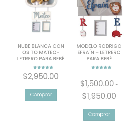
NUBE BLANCA CON
MODELO RODRIGO
OSITO MATEO-
EFRAÍN – LETRERO
LETRERO PARA BEBÉ
PARA BEBÉ
Valorado con
Valorado con
$
2,950.00
5.00
5.00
de 5
de 5
$
1,500.00
-
Rango
$
1,950.00
de
Este
precios:
producto
desde
tiene
$1,500.00
múltiples
hasta
variantes.
$1,950.00