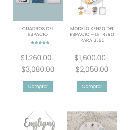
en
la
página
de
CUADROS DEL
MODELO KENZO DEL
producto
ESPACIO
ESPACIO – LETRERO
PARA BEBÉ
Valorado con
5.00
de 5
$
1,260.00
$
1,600.00
-
-
Rango
Rango
$
3,080.00
$
2,050.00
de
de
Este
Este
precios:
precios:
producto
producto
desde
desde
tiene
tiene
$1,260.00
$1,600.00
múltiples
múltiples
hasta
hasta
variantes.
variantes.
$3,080.00
$2,050.00
Las
Las
opciones
opciones
se
se