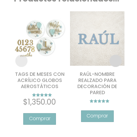
TAGS DE MESES CON
RAÚL-NOMBRE
Ki
ACRÍLICO GLOBOS
REALZADO PARA
bo
AEROSTÁTICOS
DECORACIÓN DE
PARED
an
$
1,350.00
Valorado con
5.00
Valorado con
Este
de 5
5.00
de 5
producto
tiene
múltiples