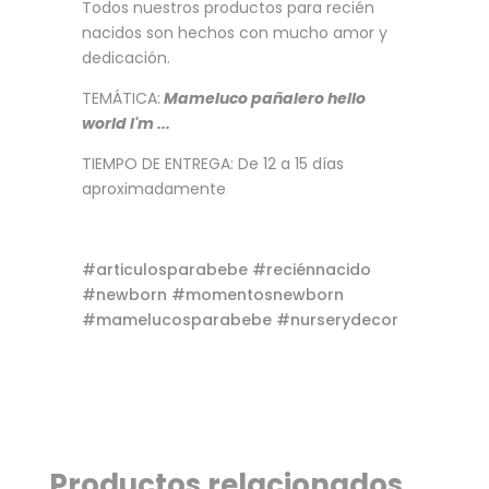
Todos nuestros productos para recién
nacidos son hechos con mucho amor y
dedicación.
TEMÁTICA:
Mameluco pañalero hello
world I'm ...
TIEMPO DE ENTREGA: De 12 a 15 días
aproximadamente
#articulosparabebe #reciénnacido
#newborn #momentosnewborn
#mamelucosparabebe #nurserydecor
Productos relacionados...