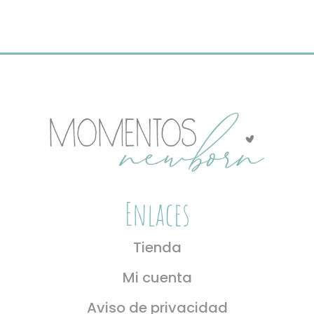
variantes.
Las
opciones
se
pueden
elegir
en
la
página
de
producto
Enlaces
Tienda
Mi cuenta
Aviso de privacidad