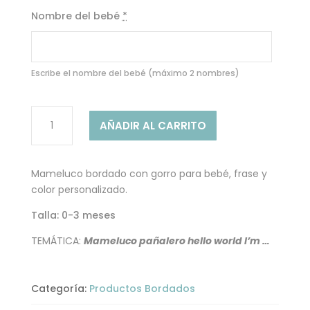
con
5.00
de
Nombre del bebé
*
5 en base
a
valoracione
s de
clientes
Escribe el nombre del bebé (máximo 2 nombres)
PAÑALERO
AÑADIR AL CARRITO
BORDADO
CON
GORRO
Mameluco bordado con gorro para bebé, frase y
PARA
color personalizado.
NIÑO
cantidad
Talla: 0-3 meses
TEMÁTICA:
Mameluco pañalero hello world I’m …
Categoría:
Productos Bordados