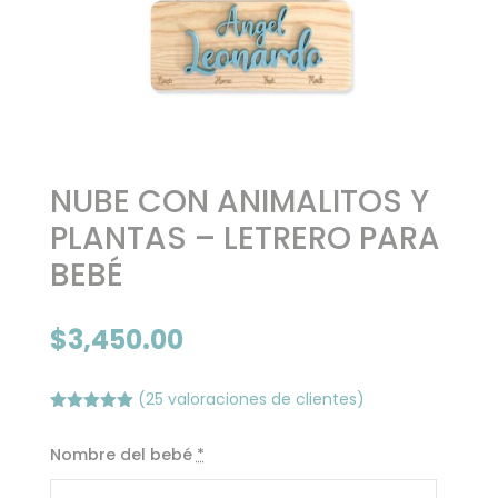
NUBE CON ANIMALITOS Y
PLANTAS – LETRERO PARA
BEBÉ
$
3,450.00
(
25
valoraciones de clientes)
Valorado
con
5.00
de
Nombre del bebé
*
5 en base
a
valoracione