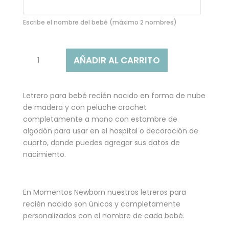
s de
clientes
Escribe el nombre del bebé (máximo 2 nombres)
NUBE
AÑADIR AL CARRITO
CON
ANIMALITOS
Y
Letrero para bebé recién nacido en forma de nube
PLANTAS
de madera y con peluche crochet
-
completamente a mano con estambre de
LETRERO
algodón para usar en el hospital o decoración de
PARA
cuarto, donde puedes agregar sus datos de
BEBÉ
nacimiento.
cantidad
En Momentos Newborn nuestros letreros para
recién nacido son únicos y completamente
personalizados con el nombre de cada bebé.