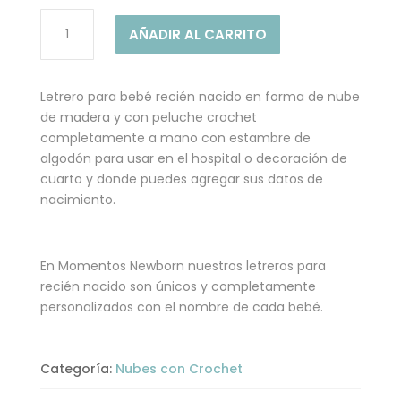
NUBE
AÑADIR AL CARRITO
CON
ANIMALITOS
FACUNDO-
Letrero para bebé recién nacido en forma de nube
LETRERO
de madera y con peluche crochet
PARA
completamente a mano con estambre de
BEBE
algodón para usar en el hospital o decoración de
cantidad
cuarto y donde puedes agregar sus datos de
nacimiento.
En Momentos Newborn nuestros letreros para
recién nacido son únicos y completamente
personalizados con el nombre de cada bebé.
Categoría:
Nubes con Crochet