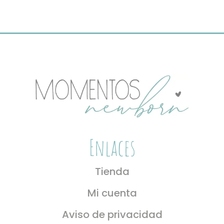
Las
opciones
se
pueden
elegir
en
la
página
de
producto
Enlaces
Tienda
Mi cuenta
Aviso de privacidad