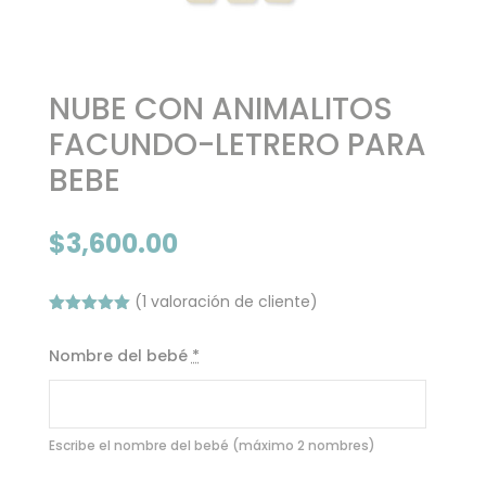
NUBE CON ANIMALITOS
FACUNDO-LETRERO PARA
BEBE
$
3,600.00
(
1
valoración de cliente)
Valorado
con
5.00
de
Nombre del bebé
*
5 en base
a
valoración
de un
cliente
Escribe el nombre del bebé (máximo 2 nombres)