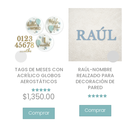
TAGS DE MESES CON
RAÚL-NOMBRE
Ki
ACRÍLICO GLOBOS
REALZADO PARA
bo
AEROSTÁTICOS
DECORACIÓN DE
PARED
an
$
1,350.00
Valorado con
5.00
Valorado con
Este
de 5
5.00
de 5
producto
tiene
múltiples
variantes.