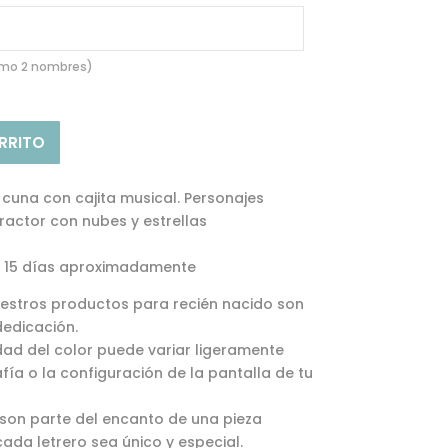
imo 2 nombres)
ARRITO
 cuna con cajita musical. Personajes
ractor con nubes y estrellas
a 15 días aproximadamente
stros productos para recién nacido son
edicación.
dad del color puede variar ligeramente
afía o la configuración de la pantalla de tu
 son parte del encanto de una pieza
ada letrero sea único y especial.