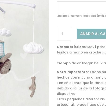
Escribe el nombre del bebé (máx
MÓVIL
AÑADIR AL C
CON
TRACTOR
cantidad
Características:
Movil para
tejidos a mano en crochet: t
Tiempo de entrega:
De 12 
Nota importante:
Todos nue
hechos con mucho amor y d
Ten en cuenta que la tonali
debido a la luz de la fotogr
dispositivo.
Estas pequeñas diferencias
artesanal, lo que hace que c