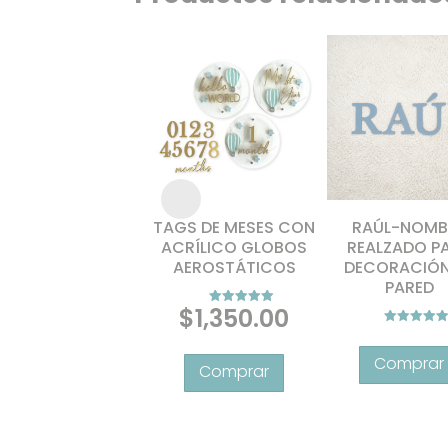
TAGS DE MESES CON
RAÚL-NOMB
ACRÍLICO GLOBOS
REALZADO P
AEROSTÁTICOS
DECORACIÓN
PARED
$
1,350.00
Valorado con
5.00
Va
de 5