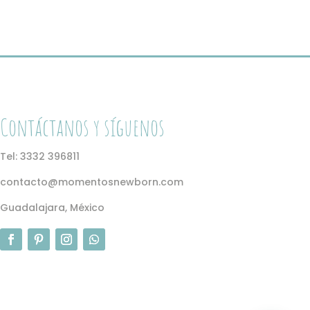
o
s
p
e
e
l
p
Contáctanos y síguenos
d
p
Tel: 3332 396811
contacto@momentosnewborn.com
Guadalajara, México