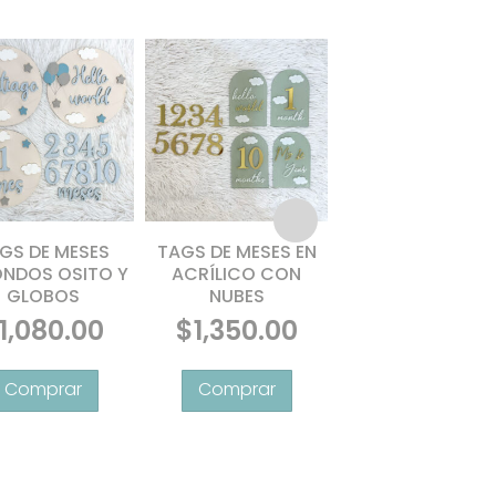
GS DE MESES
TAGS DE MESES EN
MODELO CONEJI
NDOS OSITO Y
ACRÍLICO CON
CON GLOBOS 
GLOBOS
NUBES
LETRERO PARA BE
1,080.00
$
1,350.00
E
p
t
m
v
L