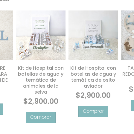
RE
Kit de Hospital con
Kit de Hospital con
TA
ARA
botellas de agua y
botellas de agua y
REDO
 DE
temática de
temática de osito
animales de la
aviador
$
selva
$
2,900.00
$
2,900.00
lorado con
Este
5.00
de 5
producto
tiene
múltiples
variantes.