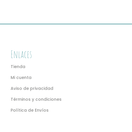
Las
opciones
se
pueden
elegir
en
Enlaces
la
página
Tienda
de
producto
Mi cuenta
Aviso de privacidad
Términos y condiciones
Política de Envíos