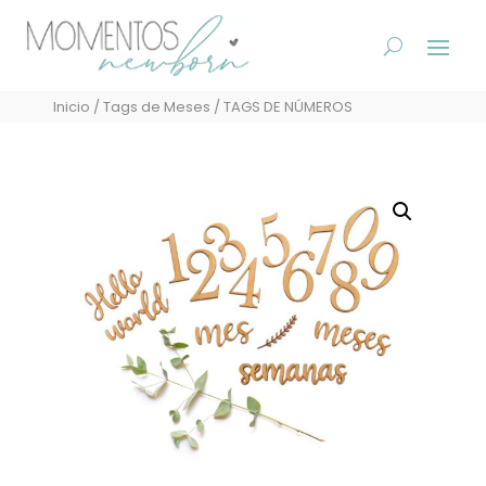
Inicio
/
Tags de Meses
/ TAGS DE NÚMEROS