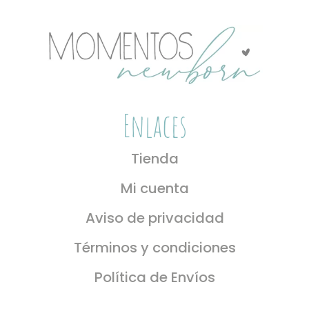
la
página
de
producto
Enlaces
Tienda
Mi cuenta
Aviso de privacidad
Términos y condiciones
Política de Envíos