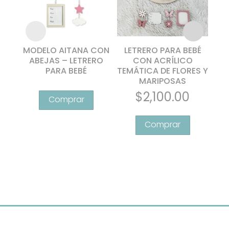
MODELO AITANA CON
LETRERO PARA BEBÉ
L
ABEJAS – LETRERO
CON ACRÍLICO
PARA BEBÉ
TEMÁTICA DE FLORES Y
MARIPOSAS
ANI
Este
$
2,100.00
producto
tiene
múltiples
variantes.
Las
opciones
se
pueden
elegir
en