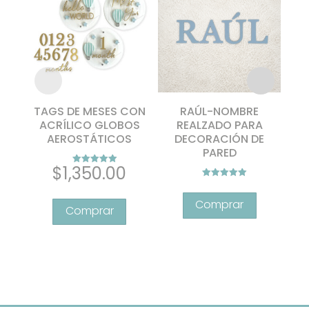
TAGS DE MESES CON
RAÚL-NOMBRE
Ki
ACRÍLICO GLOBOS
REALZADO PARA
bo
AEROSTÁTICOS
DECORACIÓN DE
PARED
an
$
1,350.00
Valorado con
5.00
Valorado con
Este
de 5
5.00
de 5
producto
tiene
múltiples
variantes.
Las
opciones