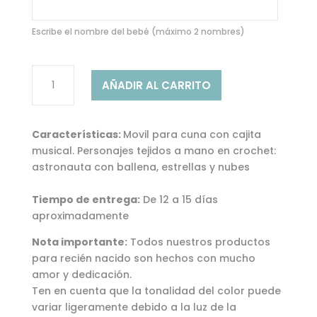
Escribe el nombre del bebé (máximo 2 nombres)
MÓVIL
AÑADIR AL CARRITO
BALLENA
CON
ASTRONAUTA
Características:
Movil para cuna con cajita
cantidad
musical. Personajes tejidos a mano en crochet:
astronauta con ballena, estrellas y nubes
Tiempo de entrega:
De 12 a 15 días
aproximadamente
Nota importante:
Todos nuestros productos
para recién nacido son hechos con mucho
amor y dedicación.
Ten en cuenta que la tonalidad del color puede
variar ligeramente debido a la luz de la