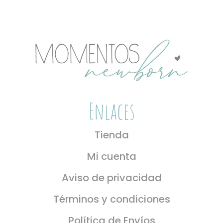
se
pueden
elegir
en
la
página
de
producto
Enlaces
Tienda
Mi cuenta
Aviso de privacidad
Términos y condiciones
Política de Envíos