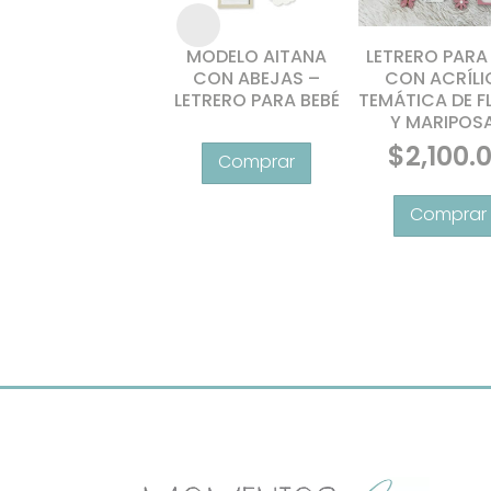
MODELO AITANA
LETRERO PARA
CON ABEJAS –
CON ACRÍL
LETRERO PARA BEBÉ
TEMÁTICA DE F
Y MARIPOS
Este
$
2,100.
producto
tiene
múltiples
variantes.
Las
opciones
se
pueden
elegir
en
la
página