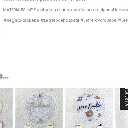
MATERIALES: MDF pintado a mano, cordón para colgar el letrero
#RegaloParaBebe #Letrerodehospital #LetreroParaBebe #Let
.
...
¡OFER