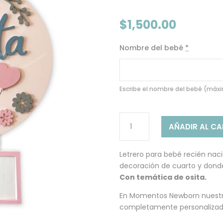
$
1,500.00
Nombre del bebé
*
Escribe el nombre del bebé (máx
MODELO
AÑADIR AL C
OSITA
JULIETA
-
Letrero para bebé recién nac
LETRERO
decoración de cuarto y dond
PARA
Con temática de osita.
BEBÉ
En Momentos Newborn nuestros
cantidad
completamente personalizad