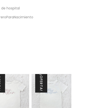
 de hospital
reroParaNacimiento
TA!
¡OFERTA!