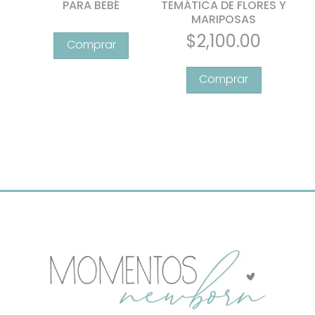
PARA BEBÉ
TEMÁTICA DE FLORES Y
MARIPOSAS
ANI
Este
$
2,100.00
producto
tiene
múltiples
variantes.
Las
opciones
se
pueden
elegir
en
la
página
de
producto