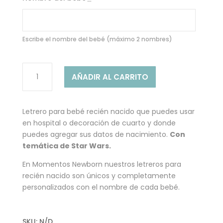
Escribe el nombre del bebé (máximo 2 nombres)
MODELO
AÑADIR AL CARRITO
VALERIA
-
LETRERO
Letrero para bebé recién nacido que puedes usar
PARA
en hospital o decoración de cuarto y donde
BEBÉ
puedes agregar sus datos de nacimiento.
Con
cantidad
temática de Star Wars.
En Momentos Newborn nuestros letreros para
recién nacido son únicos y completamente
personalizados con el nombre de cada bebé.
SKU:
N/D