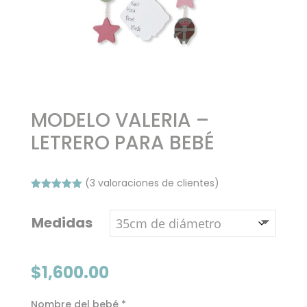
MODELO VALERIA –
LETRERO PARA BEBÉ
(
3
valoraciones de clientes)
Valorado
con
5.00
de
5 en base
Medidas
a
valoracione
s de
clientes
$
1,600.00
Nombre del bebé
*