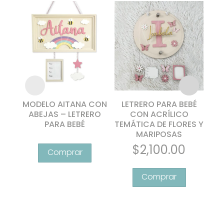
MODELO AITANA CON
LETRERO PARA BEBÉ
L
ABEJAS – LETRERO
CON ACRÍLICO
PARA BEBÉ
TEMÁTICA DE FLORES Y
MARIPOSAS
ANI
Este
$
2,100.00
producto
tiene
múltiples
variantes.
Las
opciones