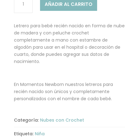
AÑADIR AL CARRITO
CON
CONEJITA
-
Letrero para bebé recién nacido en forma de nube
LETRERO
de madera y con peluche crochet
PARA
completamente a mano con estambre de
BEBÉ
algodón para usar en el hospital o decoración de
cantidad
cuarto, donde puedes agregar sus datos de
nacimiento.
En Momentos Newborn nuestros letreros para
recién nacido son únicos y completamente
personalizados con el nombre de cada bebé.
Categoría:
Nubes con Crochet
Etiqueta:
Niña