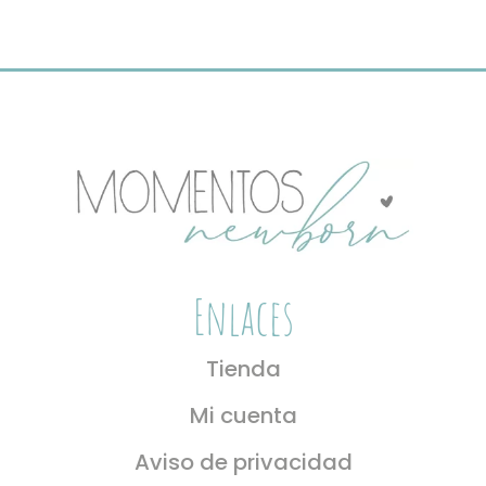
se
pueden
elegir
en
la
página
de
producto
Enlaces
Tienda
Mi cuenta
Aviso de privacidad