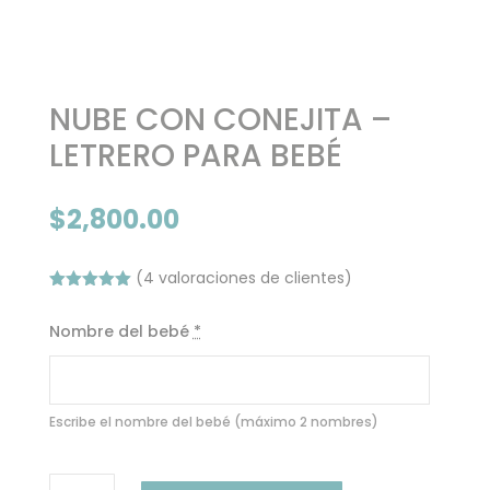
NUBE CON CONEJITA –
LETRERO PARA BEBÉ
$
2,800.00
(
4
valoraciones de clientes)
Valorado
con
5.00
de
Nombre del bebé
*
5 en base
a
valoracione
s de
clientes
Escribe el nombre del bebé (máximo 2 nombres)
NUBE