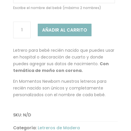
Escribe el nombre del bebé (máximo 2 nombres)
MODELO
AÑADIR AL CARRITO
AMÉLIE
-
LETRERO
Letrero para bebé recién nacido que puedes usar
PARA
en hospital o decoración de cuarto y donde
BEBÉ
puedes agregar sus datos de nacimiento.
Con
cantidad
temática de moño con corona.
En Momentos Newborn nuestros letreros para
recién nacido son únicos y completamente
personalizados con el nombre de cada bebé.
SKU:
N/D
Categoría:
Letreros de Madera