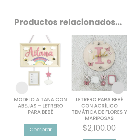
Productos relacionados...
MODELO AITANA CON
LETRERO PARA BEBÉ
L
ABEJAS – LETRERO
CON ACRÍLICO
PARA BEBÉ
TEMÁTICA DE FLORES Y
MARIPOSAS
ANI
Este
$
2,100.00
producto
tiene