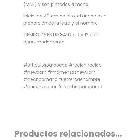
(MDF) y son pintadas a mano.
Inicial de 40 cm de alto, el ancho es a
proporción de la letra y el nombre.
TIEMPO DE ENTREGA: De 10 a 12 días
aproximadamente
#articulosparabebe #reciénnacido
#newborn #momentosnewborn
#hechoamano #letrerodenombre
#nurserydecor #nombreparapared
Productos relacionados...