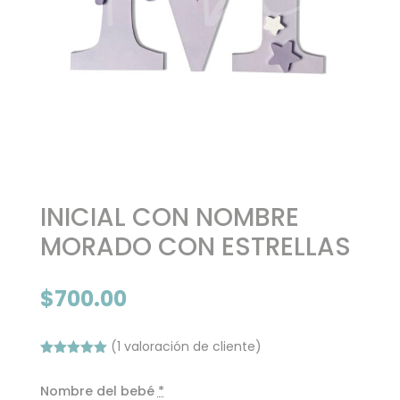
INICIAL CON NOMBRE
MORADO CON ESTRELLAS
$
700.00
(
1
valoración de cliente)
Valorado
con
5.00
de
Nombre del bebé
*
5 en base