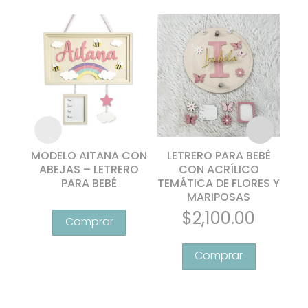
MODELO AITANA CON
LETRERO PARA BEBÉ
L
ABEJAS – LETRERO
CON ACRÍLICO
PARA BEBÉ
TEMÁTICA DE FLORES Y
MARIPOSAS
ANI
Este
$
2,100.00
producto
tiene
múltiples
variantes.
Las