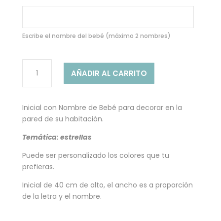
a
valoración
de un
cliente
Escribe el nombre del bebé (máximo 2 nombres)
INICIAL
AÑADIR AL CARRITO
CON
NOMBRE
MORADO
Inicial con Nombre de Bebé para decorar en la
CON
pared de su habitación.
ESTRELLAS
cantidad
Temática: estrellas
Puede ser personalizado los colores que tu
prefieras.
Inicial de 40 cm de alto, el ancho es a proporción
de la letra y el nombre.