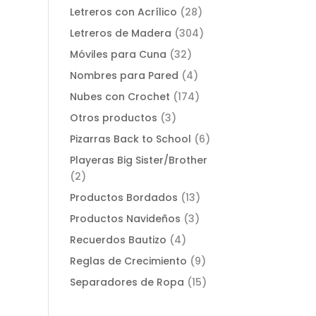
productos
28
Letreros con Acrílico
28
productos
304
Letreros de Madera
304
productos
32
Móviles para Cuna
32
productos
4
Nombres para Pared
4
productos
174
Nubes con Crochet
174
productos
3
Otros productos
3
productos
6
Pizarras Back to School
6
productos
Playeras Big Sister/Brother
2
2
productos
13
Productos Bordados
13
productos
3
Productos Navideños
3
productos
4
Recuerdos Bautizo
4
productos
9
Reglas de Crecimiento
9
productos
15
Separadores de Ropa
15
productos