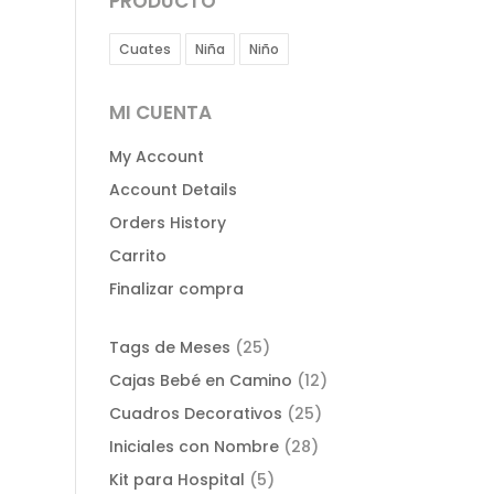
PRODUCTO
Cuates
Niña
Niño
MI CUENTA
My Account
Account Details
Orders History
Carrito
Finalizar compra
25
Tags de Meses
25
productos
12
Cajas Bebé en Camino
12
productos
25
Cuadros Decorativos
25
productos
28
Iniciales con Nombre
28
productos
5
Kit para Hospital
5